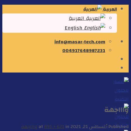
Skip
العربية
to
العربية
content
English
info@masar-tech.com
004917648987231
واااجهة
Published
أغسطس 21, 2021
at
in
891 × 621
واااجهة