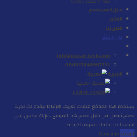
تطبيق مسار (قريباً)
دليل المستخدم
المتجر
اتصل بنا
كن وكيلًا
info@masar-tech.com
004917648987231
العربية
العربية
English
يستخدم هذا الموقع ملفات تعريف الارتباط ليقدم لك تجربة
تصفح أفضل. من خلال تصفح هذا الموقع ، فإنك توافق على
استخدامنا لملفات تعريف الارتباط.
More info
Accept