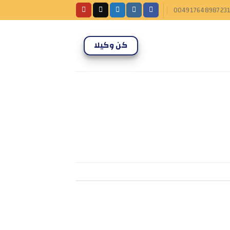
00491764898723
كن وكيلا