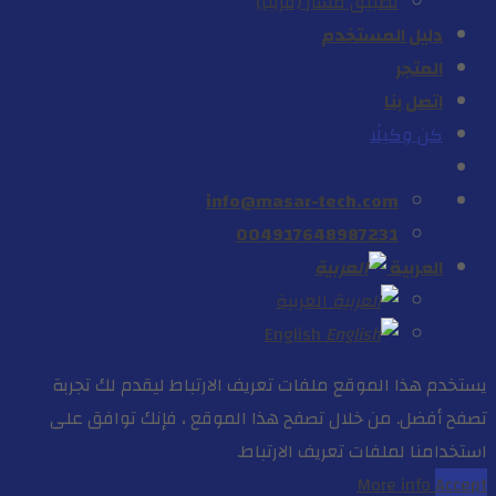
تطبيق مسار (قريباً)
دليل المستخدم
المتجر
اتصل بنا
كن وكيلًا
info@masar-tech.com
004917648987231
العربية
العربية
English
يستخدم هذا الموقع ملفات تعريف الارتباط ليقدم لك تجربة
تصفح أفضل. من خلال تصفح هذا الموقع ، فإنك توافق على
استخدامنا لملفات تعريف الارتباط.
More info
Accept