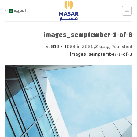
Ski
t
العربية
conten
images_semptember-1-of-8
Published
يونيو 2, 2021
at
in
819 × 1024
images_semptember-1-of-8