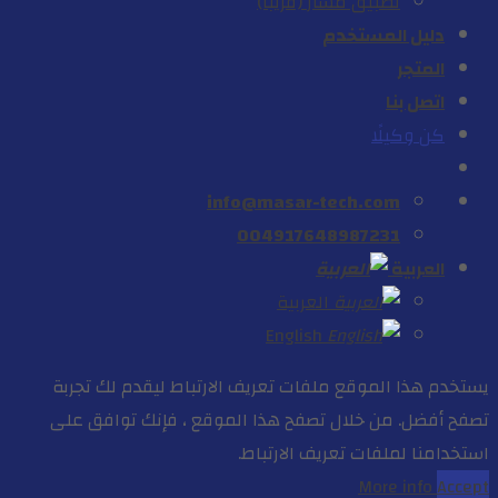
تطبيق مسار (قريباً)
دليل المستخدم
المتجر
اتصل بنا
كن وكيلًا
info@masar-tech.com
004917648987231
العربية
العربية
English
يستخدم هذا الموقع ملفات تعريف الارتباط ليقدم لك تجربة
تصفح أفضل. من خلال تصفح هذا الموقع ، فإنك توافق على
استخدامنا لملفات تعريف الارتباط.
More info
Accept