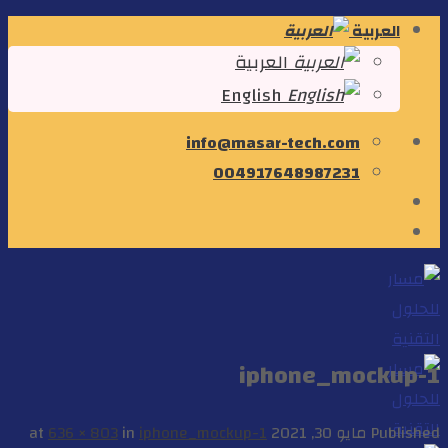
Skip
العربية
to
العربية
content
English
info@masar-tech.com
004917648987231
iphone_mockup-1
Published
مايو 30, 2021
at
iphone_mockup-1
in
636 × 803